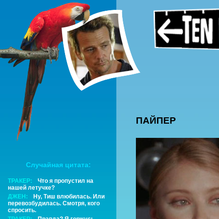
ПАЙПЕР
Случайная цитата:
ТРАКЕР:
Что я пропустил на
нашей летучке?
ДЖЕН:
Ну, Тиш влюбилась. Или
перевозбудилась. Смотря, кого
спросить.