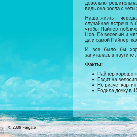
довольно решительна
ведь она росла с чет
Наша жизнь – череда
случайная встреча в б
чтобы Пайпер поближ
Ноа. Её веселый и мя
да и самой Пайпер, ка
И все было бы хор
запуталась в паутине 
Факты:
Пайпер хорошо г
Ездит на велосип
Не рисует картин
Родила дочку в 15
© 2009 Fargate